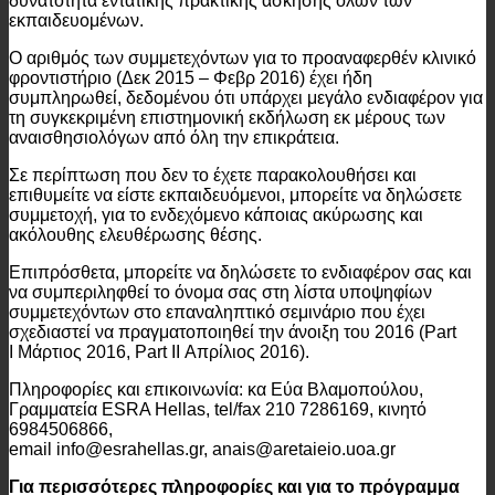
δυνατότητα εντατικής πρακτικής άσκησης όλων των
εκπαιδευομένων.
Ο αριθμός των συμμετεχόντων για το προαναφερθέν κλινικό
φροντιστήριο (Δεκ 2015 – Φεβρ 2016) έχει ήδη
συμπληρωθεί, δεδομένου ότι υπάρχει μεγάλο ενδιαφέρον για
τη συγκεκριμένη επιστημονική εκδήλωση εκ μέρους των
αναισθησιολόγων από όλη την επικράτεια.
Σε περίπτωση που δεν το έχετε παρακολουθήσει και
επιθυμείτε να είστε εκπαιδευόμενοι, μπορείτε να δηλώσετε
συμμετοχή, για το ενδεχόμενο κάποιας ακύρωσης και
ακόλουθης ελευθέρωσης θέσης.
Επιπρόσθετα, μπορείτε να δηλώσετε το ενδιαφέρον σας και
να συμπεριληφθεί το όνομα σας στη λίστα υποψηφίων
συμμετεχόντων στο επαναληπτικό σεμινάριο που έχει
σχεδιαστεί να πραγματοποιηθεί την άνοιξη του 2016 (Part
I Μάρτιος 2016, Part II Απρίλιος 2016).
Πληροφορίες και επικοινωνία: κα Εύα Βλαμοπούλου,
Γραμματεία ESRA Hellas, tel/fax 210 7286169, κινητό
6984506866,
email info@esrahellas.gr, anais@aretaieio.uoa.gr
Για περισσότερες πληροφορίες και για το πρόγραμμα