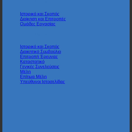
ESRA Society
Iστορικό και Σκοπός
Διοίκηση και Επιτροπές
Ομάδες Εργασίας
ESRA Hellas
Ιστορικό και Σκοπός
Διοικητικό Συμβούλιο
Επιτροπή Έρευνας
Καταστατικό
Γενικές Συνελεύσεις
Μέλη
Επίτιμα Μέλη
Υπεύθυνοι Ιστοσελίδας