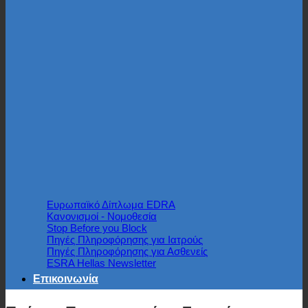
Ευρωπαϊκό Δίπλωμα EDRA
Κανονισμοί - Νομοθεσία
Stop Before you Block
Πηγές Πληροφόρησης για Ιατρούς
Πηγές Πληροφόρησης για Ασθενείς
ESRA Hellas Newsletter
Επικοινωνία