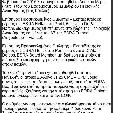
Φεβρουαρίου 2016 θα πραγματοποιηθεί το Δεύτερο Μέρος
(Part II) του 7ου Εφαρμοσμένου Σεμιναρίου Περιοχικής
Αναισθησίας (7ος Κύκλος).
Επίσημος Προσκεκλημένος Ομιλητής – Εκπαιδευτής εκ
μέρους της ESRA Hellas στο Part I, θα είναι ο Dr Patrick
Narchi, διακεκριμένος επιστήμονας στο χώρο της Περιοχικής
Αναισθησίας και μέλος του ΔΣ της ESRA France
(Angouleme – France).
Επίσημoς Προσκεκλημένος Ομιλητής – Εκπαιδευτής εκ
μέρους της ESRA Hellas στο Part II, θα είναι ο Dr Alain
Delbos, ESRA Board Member, με ιδιαίτερη εμπειρία στη
διδασκαλία και εφαρμογή των περιφερικών νευρικών
αποκλεισμών.
Το κλινικό φροντιστήριο έχει μοριοδοτηθεί από τον
Πανελλήνιο Ιατρικό Σύλλογο με 25 CME – CPD μόρια
συνεχιζόμενης εκπαίδευσης, αναγνωρίζεται από το EDRA
Board ως ένα από τα προαπιτούμενα για τη συμμετοχή στις
ευρωπαϊκές εξετάσεις για την απόκτηση του EDRA Diploma
και είναι εγκεκριμένο και από τον ΕΟΦ.
Ο αριθμός των συμμετεχόντων στο κλινικό φροντιστήριο είναι
περιορισμένος με σκοπό την καλύτερη διδασκαλία και τη