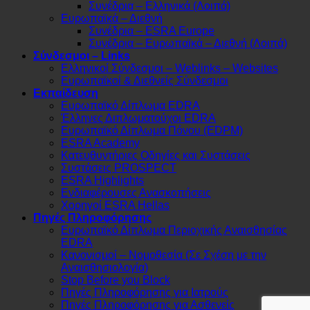
Συνέδρια – Ελληνικά (Λοιπά)
Ευρωπαϊκά – Διεθνή
Συνέδρια – ESRA Europe
Συνέδρια – Ευρωπαϊκά – Διεθνή (Λοιπά)
Σύνδεσμοι – Links
Ελληνικοί Σύνδεσμοι – Weblinks – Websites
Ευρωπαϊκοί & Διεθνείς Σύνδεσμοι
Εκπαίδευση
Ευρωπαϊκό Δίπλωμα EDRA
Έλληνες Διπλωματούχοι EDRA
Ευρωπαϊκό Δίπλωμα Πόνου (EDPM)
ESRA Academy
Κατευθυντήριες Οδηγίες και Συστάσεις
Συστάσεις PROSPECT
ESRA Highlights
Ενδιαφέρουσες Ανασκοπήσεις
Χορηγοί ESRA Hellas
Πηγές Πληροφόρησης
Ευρωπαϊκό Δίπλωμα Περιοχικής Αναισθησίας
EDRA
Κανονισμοί – Νομοθεσία (Σε Σχέση με την
Αναισθησιολογία)
Stop Before you Block
Πηγές Πληροφόρησης για Ιατρούς
Πηγές Πληροφόρησης για Ασθενείς