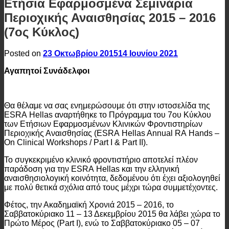
Ετήσια Εφαρμοσμένα Σεμινάρια
Περιοχικής Αναισθησίας 2015 – 2016
(7ος Κύκλος)
Posted on
23 Οκτωβρίου 2015
14 Ιουνίου 2021
Αγαπητοί Συνάδελφοι
Θα θέλαμε να σας ενημερώσουμε ότι στην ιστοσελίδα της
ESRA Hellas αναρτήθηκε το Πρόγραμμα του 7ου Κύκλου
των Ετήσιων Εφαρμοσμένων Κλινικών Φροντιστηρίων
Περιοχικής Αναισθησίας (ESRA Hellas Annual RA Hands –
On Clinical Workshops / Part I & Part II).
Το συγκεκριμένο κλινικό φροντιστήριο αποτελεί πλέον
παράδοση για την ESRA Hellas και την ελληνική
αναισθησιολογική κοινότητα, δεδομένου ότι έχει αξιολογηθεί
με πολύ θετικά σχόλια από τους μέχρι τώρα συμμετέχοντες.
Φέτος, την Ακαδημαϊκή Χρονιά 2015 – 2016, το
Σαββατοκύριακο 11 – 13 Δεκεμβρίου 2015 θα λάβει χώρα το
Πρώτο Μέρος (Part I), ενώ το Σαββατοκύριακο 05 – 07