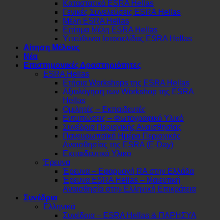
Καταστατικό ESRA Hellas
Γενικές Συνελεύσεις ESRA Hellas
Μέλη ESRA Hellas
Επίτιμα Μέλη ESRA Hellas
Υπεύθυνοι Ιστοσελίδας ESRA Hellas
Αίτηση Μέλους
Νέα
Επιστημονικές Δραστηριότητες
ESRA Hellas
Ετήσια Workshops της ESRA Hellas
Αξιολόγηση των Workshop της ESRA
Hellas
Ομιλητές – Εκπαιδευτές
Εντυπώσεις – Φωτογραφικό Υλικό
Συνέδρια Περιοχικής Αναισθησίας
Πανευρωπαϊκή Ημέρα Περιοχικής
Αναισθησίας της ESRA (E-Day)
Εκπαιδευτικό Υλικό
Έρευνα
Έρευνα – Εφαρμογή RA στην Ελλάδα
Έρευνα ESRA Hellas – Μαιευτική
Αναισθησία στην Ελληνική Επικράτεια
Συνέδρια
Ελληνικά
Συνέδρια – ESRA Hellas & ΠΑΡΗΣΥΑ