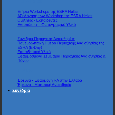
ESRA Hellas
Ετήσια Workshops της ESRA Hellas
Αξιολόγηση των Workshop της ESRA Hellas
Ομιλητές - Εκπαιδευτές
Εντυπώσεις - Φωτογραφικό Υλικό
Συνέδρια Περιοχικής Αναισθησίας
Πανευρωπαϊκή Ημέρα Περιοχικής Αναισθησίας της
ESRA (E-Day)
Εκπαιδευτικό Υλικό
Εφαρμοσμένα Σεμινάρια Περιοχικής Αναισθησίας &
Πόνου
Έρευνα
Έρευνα - Εφαρμογή RA στην Ελλάδα
Έρευνα - Μαιευτική Αναισθησία
Συνέδρια