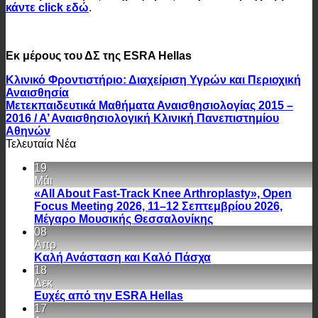
κάντε click εδώ
.
Εκ μέρους του ΔΣ της ESRA Hellas
Κλινικό Φροντιστήριο: Διαχείριση Υγρών και Περιοχική
Αναισθησία
Μετεκπαιδευτικά Μαθήματα Αναισθησιολογίας 2015 –
2016 / Α’ Αναισθησιολογική Κλινική Πανεπιστημίου
Αθηνών
Τελευταία Νέα
19
Μάι
«All About Fast-Track Knee Arthroplasty», Open
Focus Meeting 2026, 11–12 Σεπτεμβρίου 2026,
Μέγαρο Μουσικής Θεσσαλονίκης
08
Απρ
Καλή Ανάσταση και Καλό Πάσχα
18
Δεκ
Ευχές από την ESRA Hellas
17