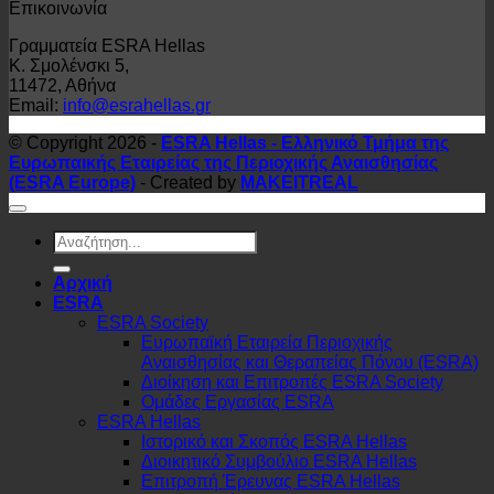
Επικοινωνία
Γραμματεία ESRA Hellas
Κ. Σμολένσκι 5,
11472, Αθήνα
Email:
info@esrahellas.gr
© Copyright 2026 -
ESRA Hellas - Ελληνικό Τμήμα της
Ευρωπαικής Εταιρείας της Περιοχικής Αναισθησίας
(ESRA Europe)
- Created by
MAKEITREAL
Αρχική
ESRA
ESRA Society
Ευρωπαϊκή Εταιρεία Περιοχικής
Αναισθησίας και Θεραπείας Πόνου (ESRA)
Διοίκηση και Επιτροπές ESRA Society
Ομάδες Εργασίας ESRA
ESRA Hellas
Ιστορικό και Σκοπός ESRA Hellas
Διοικητικό Συμβούλιο ESRA Hellas
Επιτροπή Έρευνας ESRA Hellas