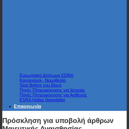
Ευρωπαϊκό Δίπλωμα EDRA
Κανονισμοί - Νομοθεσία
Stop Before you Block
Πηγές Πληροφόρησης για Ιατρούς
Πηγές Πληροφόρησης για Ασθενείς
ESRA Hellas Newsletter
Επικοινωνία
Πρόσκληση για υποβολή άρθρων
Μαιευτικής Αναισθησίας