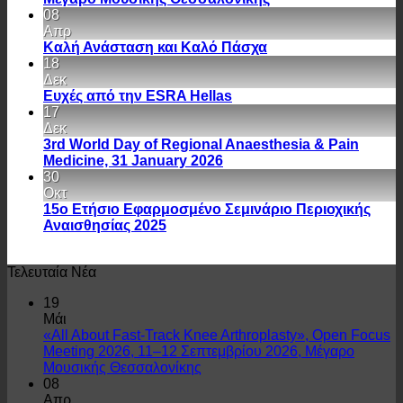
08
Απρ
Καλή Ανάσταση και Καλό Πάσχα
18
Δεκ
Ευχές από την ESRA Hellas
17
Δεκ
3rd World Day of Regional Anaesthesia & Pain
Medicine, 31 January 2026
30
Οκτ
15ο Ετήσιο Εφαρμοσμένο Σεμινάριο Περιοχικής
Αναισθησίας 2025
Τελευταία Νέα
19
Μάι
«All About Fast-Track Knee Arthroplasty», Open Focus
Meeting 2026, 11–12 Σεπτεμβρίου 2026, Μέγαρο
Μουσικής Θεσσαλονίκης
08
Απρ