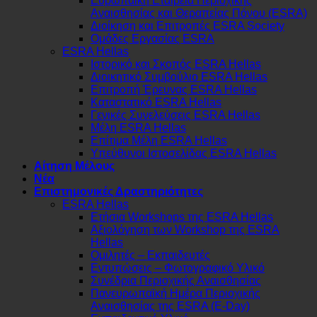
Ευρωπαϊκή Εταιρεία Περιοχικής
Αναισθησίας και Θεραπείας Πόνου (ESRA)
Διοίκηση και Επιτροπές ESRA Society
Ομάδες Εργασίας ESRA
ESRA Hellas
Ιστορικό και Σκοπός ESRA Hellas
Διοικητικό Συμβούλιο ESRA Hellas
Επιτροπή Έρευνας ESRA Hellas
Καταστατικό ESRA Hellas
Γενικές Συνελεύσεις ESRA Hellas
Μέλη ESRA Hellas
Επίτιμα Μέλη ESRA Hellas
Υπεύθυνοι Ιστοσελίδας ESRA Hellas
Αίτηση Μέλους
Νέα
Επιστημονικές Δραστηριότητες
ESRA Hellas
Ετήσια Workshops της ESRA Hellas
Αξιολόγηση των Workshop της ESRA
Hellas
Ομιλητές – Εκπαιδευτές
Εντυπώσεις – Φωτογραφικό Υλικό
Συνέδρια Περιοχικής Αναισθησίας
Πανευρωπαϊκή Ημέρα Περιοχικής
Αναισθησίας της ESRA (E-Day)