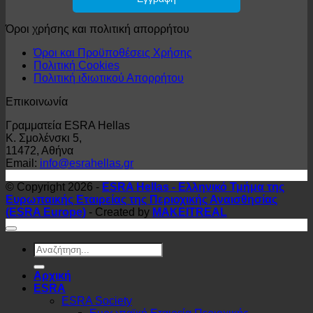
Όροι χρήσης και πολιτική απορρήτου
Όροι και Προϋποθέσεις Χρήσης
Πολιτική Cookies
Πολιτική ιδιωτικού Απορρήτου
Επικοινωνία
Γραμματεία ESRA Hellas
Κ. Σμολένσκι 5,
11472, Αθήνα
Email:
info@esrahellas.gr
© Copyright 2026 -
ESRA Hellas - Ελληνικό Τμήμα της
Ευρωπαικής Εταιρείας της Περιοχικής Αναισθησίας
(ESRA Europe)
- Created by
MAKEITREAL
Αρχική
ESRA
ESRA Society