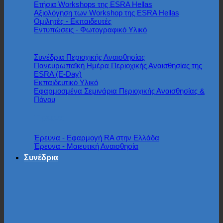
Ετήσια Workshops της ESRA Hellas
Αξιολόγηση των Workshop της ESRA Hellas
Ομιλητές - Εκπαιδευτές
Εντυπώσεις - Φωτογραφικό Υλικό
Συνέδρια Περιοχικής Αναισθησίας
Πανευρωπαϊκή Ημέρα Περιοχικής Αναισθησίας της
ESRA (E-Day)
Εκπαιδευτικό Υλικό
Εφαρμοσμένα Σεμινάρια Περιοχικής Αναισθησίας &
Πόνου
Έρευνα
Έρευνα - Εφαρμογή RA στην Ελλάδα
Έρευνα - Μαιευτική Αναισθησία
Συνέδρια