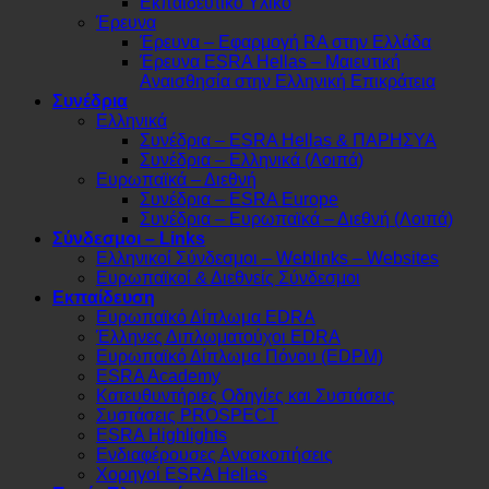
Εκπαιδευτικό Υλικό
Έρευνα
Έρευνα – Εφαρμογή RA στην Ελλάδα
Έρευνα ESRA Hellas – Μαιευτική
Αναισθησία στην Ελληνική Επικράτεια
Συνέδρια
Ελληνικά
Συνέδρια – ESRA Hellas & ΠΑΡΗΣΥΑ
Συνέδρια – Ελληνικά (Λοιπά)
Ευρωπαϊκά – Διεθνή
Συνέδρια – ESRA Europe
Συνέδρια – Ευρωπαϊκά – Διεθνή (Λοιπά)
Σύνδεσμοι – Links
Ελληνικοί Σύνδεσμοι – Weblinks – Websites
Ευρωπαϊκοί & Διεθνείς Σύνδεσμοι
Εκπαίδευση
Ευρωπαϊκό Δίπλωμα EDRA
Έλληνες Διπλωματούχοι EDRA
Ευρωπαϊκό Δίπλωμα Πόνου (EDPM)
ESRA Academy
Κατευθυντήριες Οδηγίες και Συστάσεις
Συστάσεις PROSPECT
ESRA Highlights
Ενδιαφέρουσες Ανασκοπήσεις
Χορηγοί ESRA Hellas