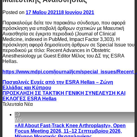
Posted on
17 Μαΐου 2021
18 Ιουνίου 2021
Παρακαλούμε δείτε τον παρακάτω σύνδεσμο, που αφορά
πρόσκληση για υποβολή άρθρων σχετικών με Μαιευτική
Αναισθησία σε έγκριτο περιοδικό (Journal of Clinical
Medicine, indexed in PubMed, Impact Factor 3,303). Η
πρόσκληση αφορά δημοσίευση άρθρων σε Special Issue του
περιοδικού με τίτλο: Recent Advances in Obstetric
Anesthesiology με Guest Editor Mέλος του ΔΣ της ESRA
Hellas.
https://www.mdpi.com/journal/jcm/special_issues/Recen
Πασχαλινές Ευχές από την ESRA Hellas – Ζώνη
Ελλάδας και Κύπρου
ΠΡΟΣΚΛΗΣΗ ΣΕ ΤΑΚΤΙΚΗ ΓΕΝΙΚΗ ΣΥΝΕΛΕΥΣΗ ΚAI
ΕΚΛΟΓΕΣ ESRA Hellas
Τελευταία Νέα
19
Μάι
«All About Fast-Track Knee Arthroplasty», Open
Focus Meeting 2026, 11–12 Σεπτεμβρίου 2026,
Μέγαρο Μουσικής Θεσσαλονίκης