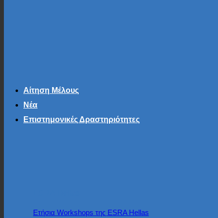
Αίτηση Μέλους
Νέα
Επιστημονικές Δραστηριότητες
ESRA Hellas
Ετήσια Workshops της ESRA Hellas