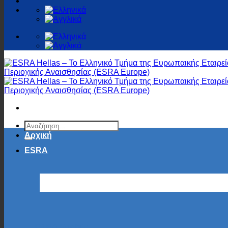
Αρχική
ESRA
ESRA Society